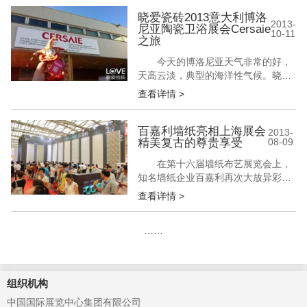
环境，即将亮相3/4-3/7北京墙纸布艺
新国展，突破对家居空间既有的想
晓爱瓷砖2013意大利博洛
2013-
尼亚陶瓷卫浴展会Cersaie
象，将时尚、设计艺术与生活结合，
10-11
之旅
开创软装魅力新时代。 玛堡壁纸亮相
2014北京墙纸布艺展会...
今天的博洛尼亚天气非常的好，
天高云淡，典型的海洋性气候。晓爱
的心情也格外的不错。晓爱带着小伙
查看详情 >
伴爱神娃娃来到了被誉为世界顶级陶
瓷展会的博洛尼亚国际陶瓷卫浴展，
爱神娃娃这次要真真正正的领略陶瓷
百嘉利墙纸亮相上海展会
2013-
精美复古的尊贵享受
08-09
卫浴世界顶级品牌的风采了。 晓爱瓷
砖2013意大利博洛尼亚陶瓷卫浴展会
在第十六届墙纸布艺展览会上，
Cersaie之旅 据悉，今年中国...
知名墙纸企业百嘉利再次大放异彩。
展会期间，其以简洁而富有内涵的形
查看详情 >
象和新颖独特的产品吸引了众多观展
者的驻足，达成了多项加盟合作协
……
议。其中，百嘉利推出的最新款孔雀
王国墙纸版本更是获得了观展者的热
捧。 百嘉利墙纸亮相上海展会 精美
复古的尊贵享受 展位人潮络绎不绝
组织机构
百嘉...
中国国际展览中心集团有限公司