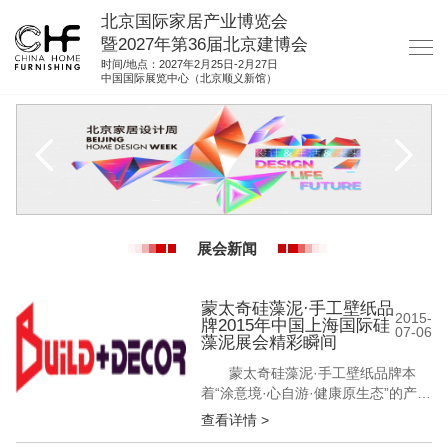
北京国际家居产业博览会
暨2027年第36届北京建博会
时间/地点：2027年2月25日-2月27日
中国国际展览中心（北京顺义新馆）
网站首页
关于我们
展商服务
观众服务
展会新闻
展馆图纸
资料下载
蒙太奇硅藻泥·手工壁纸品
2015-
牌2015年中国上海国际硅
07-06
集团展会
藻泥展会精彩瞬间
蒙太奇硅藻泥·手工壁纸品牌本
参展联络
着“涂意境·心自游·健康原生态”的产品
理念，用严谨、经济、实效、符合市
查看详情 >
场战略的原则参加本次展会。参展前