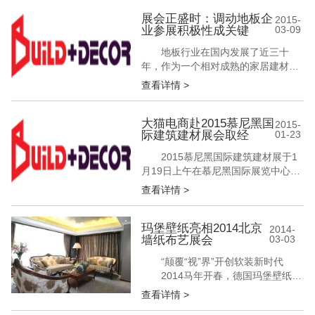
群体同仁都经过详细的展前培训，并
对参展工作做了周密详实的策划，其
展会正盛时：调动地板企
2015-
业参展积极性成关键
03-09
中包括展台现场布置、宣传、人员安
排等一系列细节问题。 凭借规模
地板行业在国内发展了近三十
超大、涉及面广、宣传力度大、一站
年，作为一个相对成熟的家居建材产
式等...
业，企业数量正逐年增多，行业内的
查看详情 >
市场竞争正在逐渐加大。近年来，地
板企业也逐渐热衷于展会，一方面能
够通过展会了解其他企业的产品类
大猫电商赴2015慕尼黑国
2015-
际建筑建材展会取经
01-23
型，另一方面在招商工作上效果也更
为明显。但是，不得不说的是，展会
2015慕尼黑国际建筑建材展于1
的作用到底几何，还需根据企业自身
月19日上午在慕尼黑国际展览中心开
实际情况而定。...
幕。 中国建筑金属结构协会组织
查看详情 >
国内门窗幕墙行业考察团前往建材展
并考察南部欧 洲门窗幕墙行业。
此次慕尼黑之行由中国建筑结构协会
玛堡壁纸亮相2014北京
2014-
墙纸布艺展会
03-03
联络部主任孟繁军带队，大猫电商执
行董事梁雪林女士代表公司出行，将
“颠覆“视”界”开创软装新时代
立足本土、放眼全球，从国际国内两
2014马年开春，德国玛堡壁纸和
个...
新上市的赫彼娜布艺，以全新姿态走
查看详情 >
上舞台，创造一个颠覆“视”界的生活