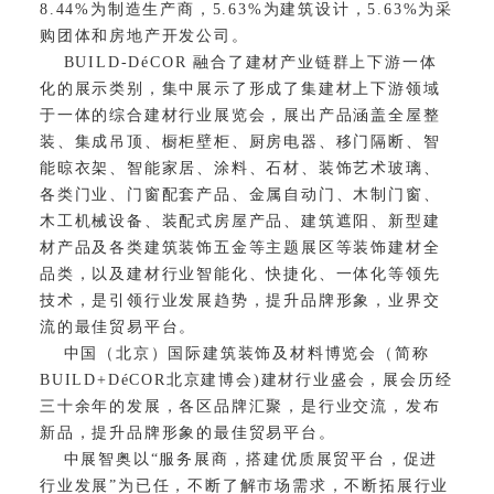
8.44%为制造生产商，5.63%为建筑设计，5.63%为采
购团体和房地产开发公司。
BUILD-DéCOR 融合了建材产业链群上下游一体
化的展示类别，集中展示了
形成了集建材上下游领域
于一体的综合建材行业展览
会，
展出产品
涵盖全屋整
装、集成吊顶、橱柜壁柜、厨房电器、移门隔断
、
智
能晾衣架、智能家居、涂料、石材、
装饰艺术玻璃
、
各类门业、门窗配套产品
、金属自动门、木制门窗、
木工机械设备、
装配式房屋产品、建筑遮阳、新型建
材产品
及各类建筑装饰五金
等主题展区
等装饰建材全
品类
，以及建材行业智能化、快捷化、一体化等领先
技术，是引领行业发展趋势，提升品牌形象，业界交
流的最佳贸易平台。
中国（北京）国际建筑装饰及材料博览会（简称
BUILD+DéCOR北京建博会)建材行业盛会，展会历经
三十余年的发展，各区品牌汇聚，是行业交流，发布
新品，提升品牌形象的最佳贸易平台。
中展智奥以“服务展商，搭建优质展贸平台，促进
行业发展”为已任，不断了解市场需求，不断拓展行业