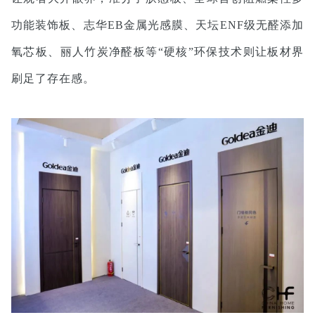
功能装饰板、志华EB金属光感膜、天坛ENF级无醛添加
氧芯板、丽人竹炭净醛板等“硬核”环保技术则让板材界
刷足了存在感。