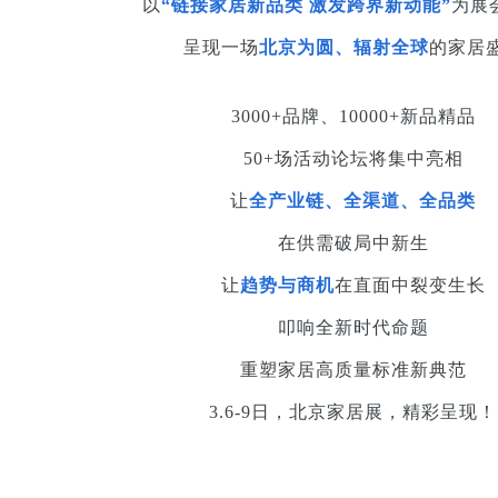
以
“链接家居新品类 激发跨界新动能”
为展
呈现一场
北京为圆、辐射全球
的家居
3000+品牌、10000+新品精品
50+场活动论坛将集中亮相
让
全产业链、全渠道、全品类
在供需破局中新生
让
趋势与商机
在直面中裂变生长
叩响全新时代命题
重塑家居高质量标准新典范
3.6-9日，北京家居展，精彩呈现！