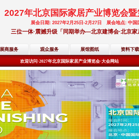
2027年北京国际家居产业博览会
展会日期: 2027年2月25日-2月27日 展会地点:
三位一体·震撼升级「同期举办—北京建博会·北京家
欢迎访问·2027年北京国际家居产业博览会·大会网站
展商服务
观众服务
展馆图纸
资料下
倒计时·距离展会开幕还有
202
天
03
小时
56
分
05
秒
欢迎访问·2027年北京国际家居产业博览会·大会网站
倒计时·距离展会开幕还有
202
天
03
小时
56
分
05
秒