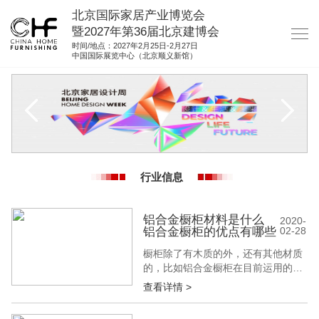
北京国际家居产业博览会
暨2027年第36届北京建博会
时间/地点：2027年2月25日-2月27日
中国国际展览中心（北京顺义新馆）
网站首页
关于我们
展商服务
观众服务
行业信息
展馆图纸
资料下载
铝合金橱柜材料是什么
2020-
铝合金橱柜的优点有哪些
02-28
集团展会
橱柜除了有木质的外，还有其他材质
参展联络
的，比如铝合金橱柜在目前运用的也
越来越多，那铝合金橱柜材料是什
查看详情 >
么?不懂得这种材料的人可以先来看
看本文的内容。有些人是打算在家里