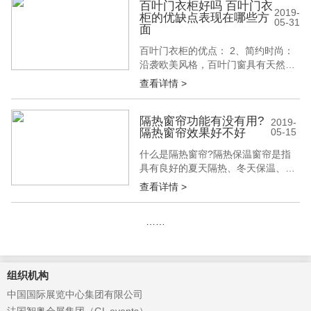
建博会小编带领大家一起来了解一下
百叶门衣柜好吗 百叶门衣
2019-
柜的优缺点表现在哪些方
吧! 卧室墙面用护墙板好吗 护墙板的
05-31
面
优缺点是什么 一、卧室墙面用护墙板
好吗 卧室墙面用护墙板好吗?挺不错
百叶门衣柜的优点： 2、简约时尚：
的，...
沿袭欧美风格，百叶门窗具有天然之
美及实用性。融入现代家装，为简洁
查看详情 >
的空间带来悦目之感;多种颜色的选
择，使百叶门窗与家装格调融为一
体。百变佳人系列百叶，分别为：V
隔热窗帘功能有没有用?
2019-
隔热窗帘效果好不好
05-15
型板，曲奇板、海浪板三款，可随意
组成，备受欢迎。 4、调节光线、通
什么是隔热窗帘?隔热保温窗帘是指
风：部分可调节，防止室内光线照射;
具有良好的夏天隔热、冬天保温、防
冬季引...
紫外线功能的窗帘。这种窗帘采用的
查看详情 >
是特种隔热材料的数字分割技术，采
用梭织和经编完美的织造技术、成品
……
帘加工技术，将夏天隔热、冬天保温
的技术数据推向极致。那么隔热窗帘
功能有没有用?隔热窗帘效果好不好
呢?建博会小编为您一一介绍! 隔热保
组织机构
温窗帘...
中国国际展览中心集团有限公司
法国智奥会展集团（GL events）