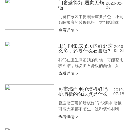
安装铝合金橱柜，建博会认为想要先
门窗选得好 居家无烦
2020-02-
恼!
05
看看铝合金橱柜的优点有哪些? 一、
铝合金橱柜材料是什么 1、铝合金橱
门窗在家装中扮演着重要角色，小到
柜就是用铝合金材料制作而成的橱
影响家庭的装修风格，大到影响家里
柜，而铝合...
隔热、隔音及防盗效果。懂生活的人
查看详情 >
在选择门窗上从来不将就，一扇门窗
的好坏，它直接影响您家的舒适度和
生活品质，在选择门窗时，关注以下
卫生间集成吊顶的好处这
2019-
么多，还要什么石膏板?
08-23
几点，您便可清楚明白如何选择最合
适家的门窗了。下面就随建博会一起
我们在卫生间吊顶的时候，可能都比
来了解一下吧。 1、居家节能 门窗是
较纠结，既贪图石膏板的颜值，又倾
家居装...
慕集成吊顶的功能和便利，到底是集
查看详情 >
成吊顶的还是石膏板的好呢?建议大
家还是选择铝集成吊顶，毕竟卫生间
是一个比较私密的空间，它的实用性
卧室墙面用护墙板好吗
2019-
护墙板的优缺点是什么
07-18
大于外观性。 一、什么是集成吊顶
集成吊顶就是HUV金属方板与电器的
卧室墙面用护墙板好吗?说到护墙板
组合，主要分为是扣板、照明、换气
可能大家都不陌生，这种装饰材料其
三个模...
实很早就出现在了我们的生活中，只
查看详情 >
是近几年才得到了广泛的应用。那
么，护墙板的优缺点是什么?接下来