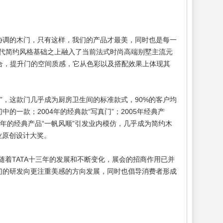
调的木门，只有这样，我们的产品才最美，同时也是每一
在现代简约风格基础之上融入了当前法式时尚高端别墅主流元
嵌合，提升门的空间质感，它从色彩以及搭配效果上体现其
”，这款门几乎成为厨房卫生间的标准款式，90%的客户均
的一款；2004年的经典款“写真门”；2005年经典产
008年的经典产品“一帆风顺”引发业内模仿，几乎成为简约木
行业原创设计大奖。
随着TATA十三年的发展和不断变化，展会的招商作用已并
门的研发向更注重美感的方向发展，同时也倡导消费者形成