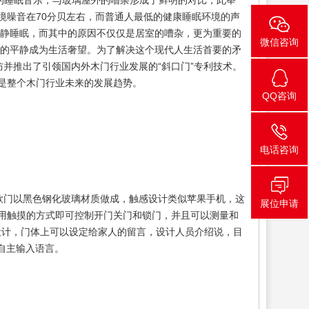
柔的睡眠音乐，与玻璃屋外的嘈杂形成了鲜明的对比，此举
境噪音在70分贝左右，而普通人最低的健康睡眠环境的声
的安静睡眠，而其中的原因不仅仅是居室的嘈杂，更为重要的
微信咨询
心的平静成为生活奢望。为了解决这个现代人生活首要的矛
防并推出了引领国内外木门行业发展的“斜口门”专利技术。
将是整个木门行业未来的发展趋势。
QQ咨询
电话咨询
款门以黑色钢化玻璃材质做成，触感设计类似苹果手机，这
展位申请
要用触摸的方式即可控制开门关门和锁门，并且可以测量和
设计，门体上可以设定给家人的留言，设计人员介绍说，目
自主输入语言。