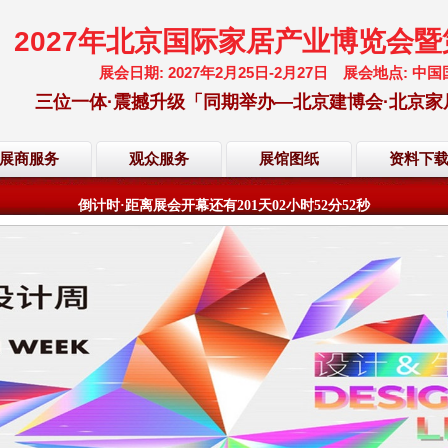
2027年北京国际家居产业博览会
展会日期: 2027年2月25日-2月27日 展会地点:
三位一体·震撼升级「同期举办—北京建博会·北京家
展商服务
观众服务
展馆图纸
资料下
欢迎访问·2027年北京国际家居产业博览会·大会网站
倒计时·距离展会开幕还有
201
天
02
小时
52
分
52
秒
欢迎访问·2027年北京国际家居产业博览会·大会网站
倒计时·距离展会开幕还有
201
天
02
小时
52
分
52
秒