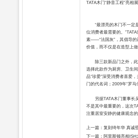
TATA木门“静音工程”亮
“最漂亮的木门不一定是
位消费者最需要的。”TA
素——“法国灰”，其倡导
价值，而不仅是在造型上做
除三款新品门之外，此次展
选择此款作为厨房、卫生间门
品“珍爱”深受消费者喜爱，
门的代名词；2009年“罗
另据TATA木门董事长吴
不是其中最重要的，这次T
注重居室安静的健康观念的
上一篇：复刻绮年华 真诚
下一篇：阿里斯顿亮相IS