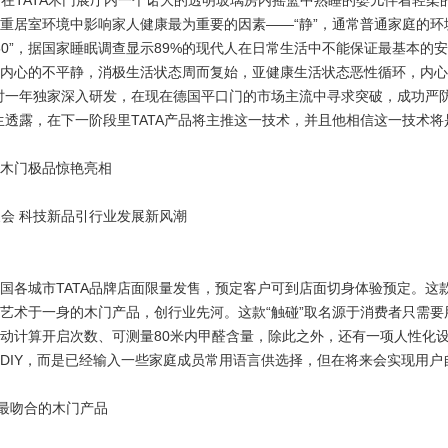
”。在TATA木门展厅内一个诺大的透明玻璃房内摇篮中熟睡的婴儿伴着轻
重居室环境中影响家人健康最为重要的因素——“静”，通常普通家庭的环
—50”，据国家睡眠调查显示89%的现代人在日常生活中不能保证最基本
内心的不平静，消极生活状态周而复始，亚健康生活状态恶性循环，内
历时一年独家深入研发，在现在德国平口门的市场主流中寻求突破，成功严
先生透露，在下一阶段里TATA产品将主推这一技术，并且他相信这一技术
斜口 木门极品惊艳亮相
相展会 科技新品引行业发展新风潮
各城市TATA品牌店面限量发售，预定客户可到店面切身体验预定。这
艺术于一身的木门产品，创行业先河。这款“触碰”取名源于消费者只需
动计算开启次数、可测量80米内甲醛含量，除此之外，还有一项人性化
DIY，而是已经输入一些家庭成员常用语言供选择，但在将来会实现用户
境最吻合的木门产品