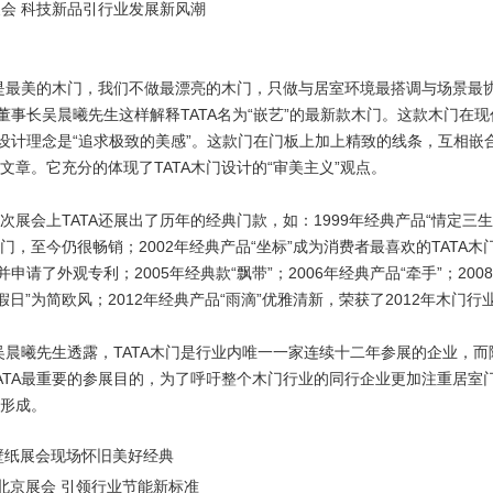
相展会 科技新品引行业发展新风潮
最美的木门，我们不做最漂亮的木门，只做与居室环境最搭调与场景最协
TA董事长吴晨曦先生这样解释TATA名为“嵌艺”的最新款木门。这款木门
的设计理念是“追求极致的美感”。这款门在门板上加上精致的线条，互相
文章。它充分的体现了TATA木门设计的“审美主义”观点。
会上TATA还展出了历年的经典门款，如：1999年经典产品“情定三生
，至今仍很畅销；2002年经典产品“坐标”成为消费者最喜欢的TATA木门中
并申请了外观专利；2005年经典款“飘带”；2006年经典产品“牵手”；2
马假日”为简欧风；2012年经典产品“雨滴”优雅清新，荣获了2012年木门
晨曦先生透露，TATA木门是行业内唯一一家连续十二年参展的企业，而
ATA最重要的参展目的，为了呼吁整个木门行业的同行企业更加注重居室
形成。
壁纸展会现场怀旧美好经典
H北京展会 引领行业节能新标准