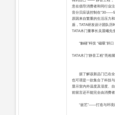
得到自己”——“静音工程
意在倡导消费者和同行业注
音分贝应该控制在“30—
原因来自繁重的生活压力和
盾，TATA研发设计团队
TATA木门董事长吴晨曦
“触碰”科技 “磁吸”
TATA木门“静音工程”亮
据了解该新品门已在全国
也可谓是一款集合了科技与
显示室内外温度及湿度、自
前留言还不能完全由消费者
“嵌艺”——打造与环