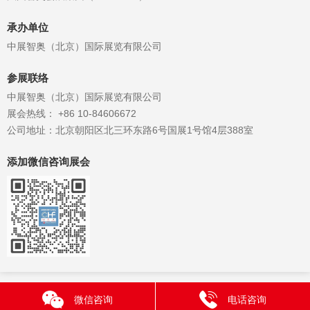
承办单位
中展智奥（北京）国际展览有限公司
参展联络
中展智奥（北京）国际展览有限公司
展会热线： +86 10-84606672
公司地址：北京朝阳区北三环东路6号国展1号馆4层388室
添加微信咨询展会
微信咨询
电话咨询