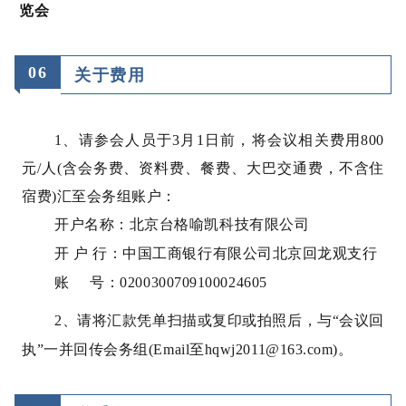
览会
0
6
关于费用
1、请参会人员于3月1日前，将会议相关费用800
元/人(含会务费、资料费、餐费、大巴交通费，不含住
宿费)汇至会务组账户：
开户名称：北京台格喻凯科技有限公司
开 户 行：中国工商银行有限公司北京回龙观支行
账 号：0200300709100024605
2、请将汇款凭单扫描或复印或拍照后，与“会议回
执”一并回传会务组(Email至hqwj2011@163.com)。