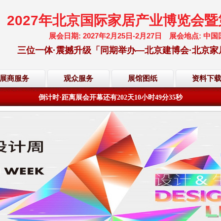
2027年北京国际家居产业博览会
展会日期: 2027年2月25日-2月27日 展会地点:
三位一体·震撼升级「同期举办—北京建博会·北京家
展商服务
观众服务
展馆图纸
资料下
欢迎访问·2027年北京国际家居产业博览会·大会网站
倒计时·距离展会开幕还有
202
天
10
小时
49
分
35
秒
欢迎访问·2027年北京国际家居产业博览会·大会网站
倒计时·距离展会开幕还有
202
天
10
小时
49
分
35
秒